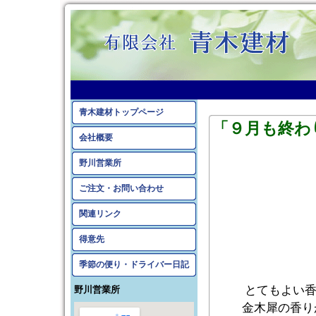
2016年9月のアーカイ
青木建材トップページ
「９月も終わ
会社概要
野川営業所
ご注文・お問い合わせ
関連リンク
得意先
季節の便り・ドライバー日記
とてもよい
野川営業所
金木犀の香り