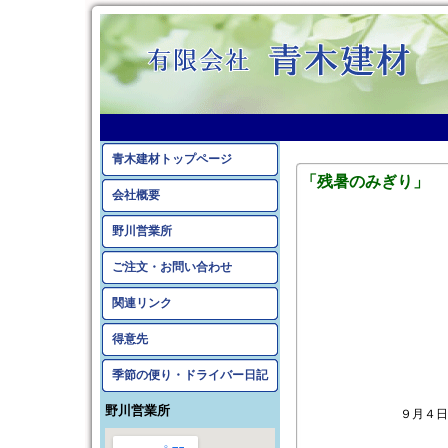
2009年8月のアーカイ
青木建材トップページ
「残暑のみぎり」
会社概要
野川営業所
ご注文・お問い合わせ
関連リンク
得意先
季節の便り・ドライバー日記
野川営業所
９月４日