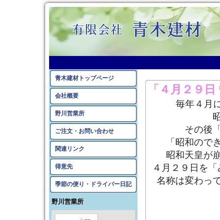
2025年4月のアーカイ
青木建材トップページ
「４月２９日
会社概要
毎年４月
野川営業所
その後
ご注文・お問い合わせ
「昭和ので
関連リンク
昭和天皇が
４月２９日を「
得意先
名称は変わっ
季節の便り・ドライバー日記
野川営業所