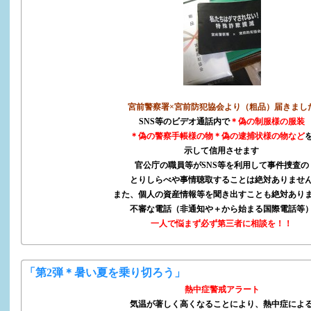
宮前警察署×宮前防犯協会より（粗品）届きまし
SNS等のビデオ通話内で
＊
偽の制服様の服装
＊偽の警察手帳様の物＊偽の逮捕状様の物など
示して信用させます
官公庁の職員等がSNS等を利用して事件捜査の
とりしらべや事情聴取することは絶対ありませ
また、個人の資産情報等を聞き出すことも絶対あり
不審な電話（非通知や＋から始まる国際電話等
一人で悩まず必ず第三者に相談を！！
「第2弾＊暑い夏を乗り切ろう」
熱中症警戒アラート
気温が著しく高くなることにより、熱中症によ