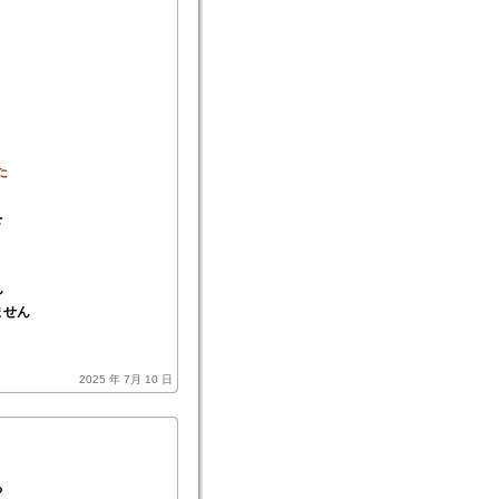
た
を
ん
ません
）
2025 年 7月 10 日
る