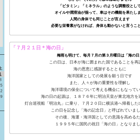
「ビタミン」「ミネラル」のような調整役とし
オイルや潤滑油が揃って、車はその機能を果たし
人間の身体でも同じことが言えます
必要な栄養素がなければ、身体も動かないと言うこ
「７月２１日＊海の日」
梅雨も明けて、毎月７月の第３月曜日は「海の日
この日は、日本が海に囲まれた国であることを再
土
海の恩恵に感謝するとともに
1
海洋国家としての発展を願う日です
8
また、人々が海の重要性を理解し
15
海洋環境の保全について考える機会にもなって
22
海の日の起源は、１８７６年に明治天皇が東北地方を
29
灯台巡視船「明治丸」に乗り、７月２０日に横浜港へ帰着した
この日を記念し「海の記念日」と呼ばれていま
その後、海運・海洋国としての意識を高める
１９９５年に国民の祝日「海の日」となりま