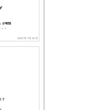
ず
」が有効
と・・
2025 年 7月 10 日
ます
す