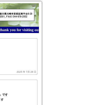
ank you for visiting our website! 産業廃棄物収集運搬は青
2025 年 7月 28 日
」です
ます