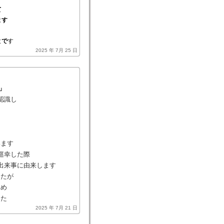
て
ます
とで
す
2025 年 7月 25 日
」
認識し
います
巡幸した際
出来事に由来します
したが
ため
した
2025 年 7月 21 日