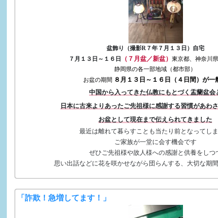
盆飾り（撮影R７年７月１３日）自宅
（７月盆／新盆）
７月１３日～１６日
東京都、神奈川
静岡県の各一部地域（都市部）
８月１３日～１６日（４日間）が一
お盆の期間
中国から入ってきた仏教にもとづく盂蘭盆会
日本に古来よりあったご先祖様に感謝する習慣があわ
お盆として現在まで伝えられてきました
最近は離れて暮らすことも当たり前となってし
ご家族が一堂に会す機会です
ぜひご先祖様や故人様への感謝と供養をしつ
思い出話などに花を咲かせながら団らんする、大切な期
「詐欺！急増してます！」