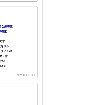
切な栄養素
栄養素
です
質を作る
ビタミンの
物」は
ない
助ける
2025 年 7月 14 日