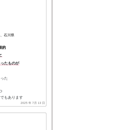
県、石川県
般的
と
さったものが
まった
つ
間でもあります
2025 年 7月 13 日