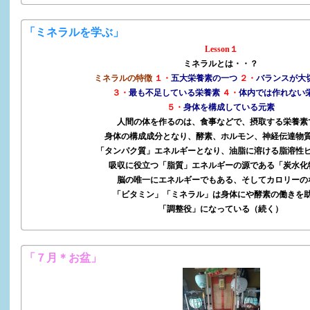
「ミネラルを学ぶ」
Lesson１
ミネラルとは・・？
ミネラルの特徴
１・
五大栄養素の一つ
２・
バランスが大
３・
最も不足している栄養素
４・
体内では作れない
５・
身体を構成している元素
人間の体を作るのは、食事などで、摂取する栄養素
身体の構成成分となり、酵素、ホルモン、神経伝達物
「タンパク質」エネルギーとなり、油脂に溶ける脂溶性
吸収に役立つ「脂質」エネルギーの源である「炭水化
脳の唯一にエネルギーでもある、そしてカロリーの
「ビタミン」「ミネラル」は身体にや酵素の働きを
「調整役」になっている（続く）
「７月＊お盆」