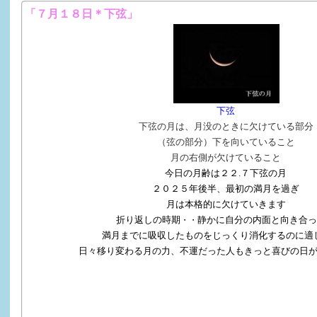
「７月１８日＊下弦」
下弦
下弦の月は、月没のときに欠けている部分
（弦の部分）下
を向いていること
月の右側が欠けていること
今日の月齢は２２.７下弦の月
２０２５年後半、最初の満月を過ぎ
月は本格的に欠けていきます
折り返しの時期
静かに自分の内面と向き合っ
・・
満月までに吸収したものをじっくり消化するのに適
日々移り変わる月の力、不運だった人もきっと喜びの日