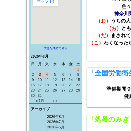
色
神奈川
（お）
うちの人
（お）
と
（だ）
まされて
（こ）
わくなった
大きな地図で見る
2026年
8月
日
月
火
水
木
金
土
1
「全国労働衛
2
3
4
5
6
7
8
9
10
11
12
13
14
15
16
17
18
19
20
21
22
準備期間
23
24
25
26
27
28
29
30
31
健
« 7月
«-»
アーカイブ
2026年8月
「処暑のみぎ
2026年7月
2026年6月