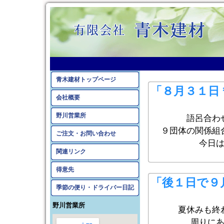
2016年8月のアーカイ
青木建材トップページ
「８月３１日
会社概要
野川営業所
語呂合わ
９団体の関係組
ご注文・お問い合わせ
今日
関連リンク
得意先
「後１日で９
季節の便り・ドライバー日記
野川営業所
夏休みも終
周りに