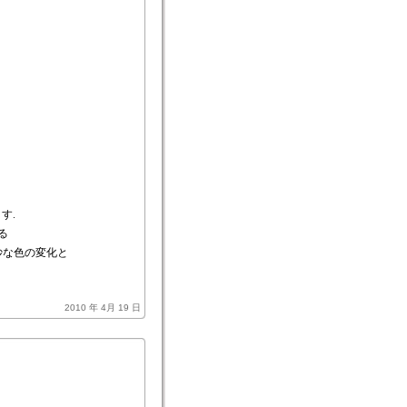
す.
る
妙な色の変化と
2010 年 4月 19 日