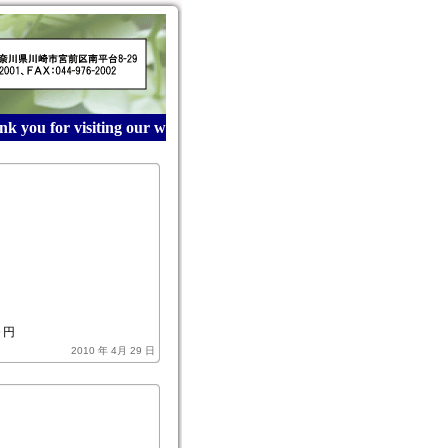
 you for visiting our website! 産業廃棄物収集運搬は青木建
。
０円
2010 年 4月 29 日