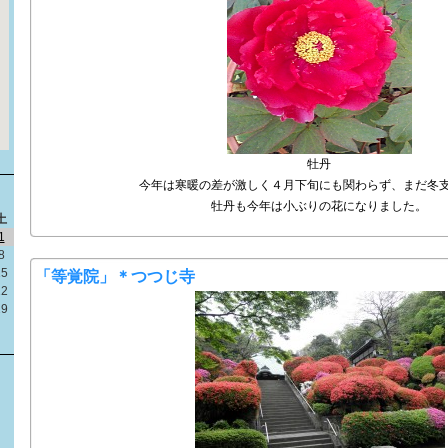
牡丹
今年は寒暖の差が激しく４月下旬にも関わらず、まだ冬
牡丹も今年は小ぶりの花になりました。
土
1
8
15
「等覚院」＊つつじ寺
22
29