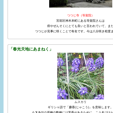
つつじ寺（等覚院）
宮前区神木本町にある等覚院さんは
癌やぜんそくにとても良いと言われていて、ま
つつじが見事に咲くことで有名です。今は八分咲き程度
「春光天地にあまねく」
ムスカリ
ギリシャ語で「麝香(じゃこう)」を意味します
ムスカリ
の原種の数種には芳香があるために、こう名づけ