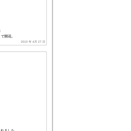
た
まで開花。
2010 年 4月 27 日
。
られました。