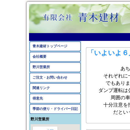
2014年5月のアーカイ
青木建材トップページ
「いよいよ６
会社概要
野川営業所
あ
それぞれに
ご注文・お問い合わせ
でもあり
関連リンク
ダンプ運転は
周囲の
得意先
十分注意を
季節の便り・ドライバー日記
だとい
野川営業所