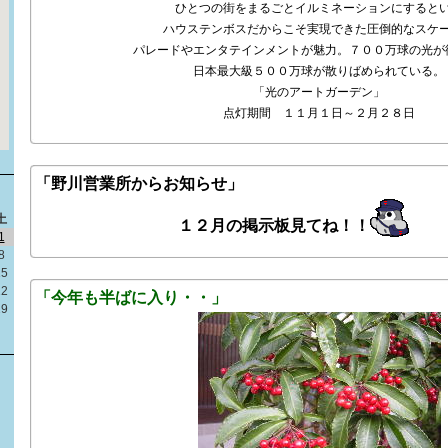
ひとつの街をまるごとイルミネーションにすると
ハウステンボスだからこそ実現できた圧倒的なスケ
パレードやエンタテインメントが魅力。７００万球の光が
日本最大級５００万球が散りばめられている。
「光のアートガーデン」
点灯期間 １１月１日～２月２８日
「野川営業所からお知らせ」
土
１２月の掲示板見てね！！
1
8
15
22
「今年も半ばに入り・・」
29