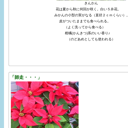
きんかん
花は夏から秋に何回か咲く。白い５弁花。
みかんの小型の実がなる（直径２ｃｍくらい）
皮がついたままでも食べられる。
（よく洗ってから食べる）
柑橘(かんきつ)系のいい香り♪
（のどあめとしても使われる）
「師走・・・」