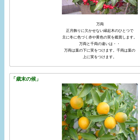
万両
正月飾りに欠かせない縁起木のひとつで
主に冬に色づく赤や黄色の実を鑑賞します。
万両と千両の違いは・・
万両は葉の下に実をつけます。千両は葉の
上に実をつけます。
「歳末の候」