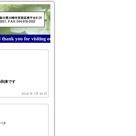
hank you for visiting our website! 産業廃棄物収集運搬は
の到来です
2019 年 7月 30 日
バチ