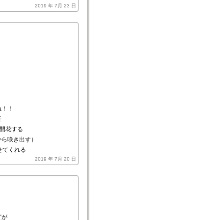
2019 年 7月 23 日
ね！！
産
開花する
から咲き出す）
せてくれる
2019 年 7月 20 日
どが