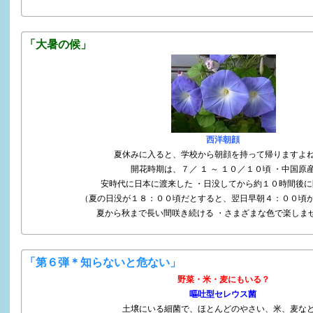
「大暑の候」
西洋朝顔
夏休みに入ると、学校から朝顔を持って帰りますよ
開花時期は、７／ １ ～ １０／１０頃 ・中国原
安時代に日本に渡来した ・日没してから約１０時間後に
（夏の日没が１８：００頃だとすると、翌日早朝４：００頃
夏から秋まで長い間咲き続ける ・さまざまな色で楽しま
「第６弾＊知らないと危ない」
野菜・米・麦にもいる？
嘔吐型セレウス菌
土壌にいる細菌で、ほとんどのやさい、米、麦な