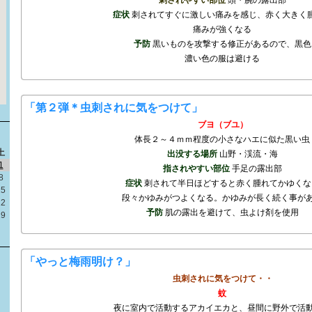
刺されやすい部位
頭・腕の露出部
症状
刺されてすぐに激しい痛みを感じ、赤く大きく
痛みが強くなる
予防
黒いものを攻撃する修正があるので、黒色
濃い色の服は避ける
「第２弾＊虫刺されに気をつけて」
ブヨ（ブユ）
体長２～４ｍｍ程度の小さなハエに似た黒い虫
土
出没する場所
山野・渓流・海
1
指されやすい部位
手足の露出部
8
症状
刺されて半日ほどすると赤く腫れてかゆくな
15
段々かゆみがつよくなる。かゆみが長く続く事が
22
予防
肌の露出を避けて、虫よけ剤を使用
29
「やっと梅雨明け？」
虫刺されに気をつけて・・
蚊
夜に室内で活動するアカイエカと、昼間に野外で活