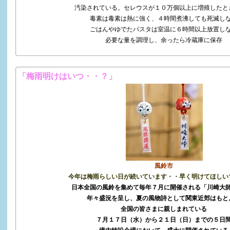
汚染されている。セレウスが１０万個以上に増殖したと
毒素は毒素は熱に強く、４時間煮沸しても死滅し
ごはんやゆでたパスタは室温に６時間以上放置し
必要な量を調理し、余ったら冷蔵庫に保存
「梅雨明けはいつ・・？」
風鈴市
今年は梅雨らしい日が続いています・・早く明けてほしい
日本全国の風鈴を集めて毎年７月に開催される「川崎大
年々盛況を呈し、夏の風物詩として関東近郊はもと
全国の皆さまに親しまれている
７月１７日（水）から２１日（日）までの５日