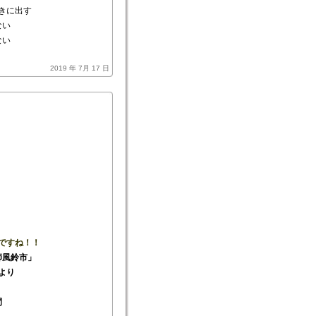
きに出す
ない
ない
2019 年 7月 17 日
ですね！！
師風鈴市」
より
間