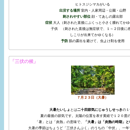
ヒトスジシマカがいる
出没する場所
室内・人家周辺・公園・山野
刺されやすい部
位
顔・てあしの露出部
症状
大人（刺された直後にぷくっと小さく腫れてかゆ
子供 （刺された直後は無症状で、１～２日後に
しこりが出来てかゆくなる）
予防
肌の露出を避けて、虫よけ剤を使用
「三伏の候」
７月２３日（大暑）
大暑たいしょ
とは
二十四節気にじゅうしせっき
の１
夏の最後の節気です。太陽の位置を表す
黄経
で１２０度
「暑」とは「炎熱」の意味で、
「大暑」は「炎熱の時期」と
大暑の季節はちょうど「三伏さんぷく」のうちの「中伏」、一年