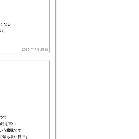
くなる
赤く
2019 年 7月 25 日
つで
の時を言い
いう意味
です
で最も暑い日です