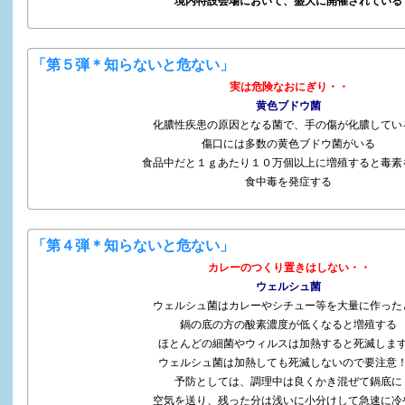
境内特設会場において、盛大に開催されている
「第５弾＊知らないと危ない」
実は危険なおにぎり・・
黄色ブドウ菌
化膿性疾患の原因となる菌で、手の傷が化膿してい
傷口には多数の黄色ブドウ菌がいる
食品中だと１ｇあたり１０万個以上に増殖すると毒素
食中毒を発症する
「第４弾＊知らないと危ない」
カレーのつくり置きはしない・・
ウェルシュ菌
ウェルシュ菌はカレーやシチュー等を大量に作った
鍋の底の方の酸素濃度が低くなると増殖する
ほとんどの細菌やウィルスは加熱すると死滅しま
ウェルシュ菌は加熱しても死滅しないので要注意
予防としては、調理中は良くかき混ぜて鍋底に
空気を送り、残った分は浅いに小分けして急速に冷