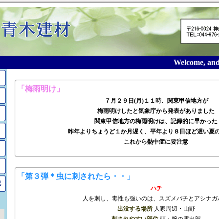
Welcome, and t
2019年7月のアーカイブ
「梅雨明け」
７月２９日(月)１１時、
関東甲信地方
が
梅雨明けしたと気象庁から発表がありました
関東甲信地方の梅雨明けは、記録的に早かった
昨年よりちょうど１か月遅く、平年より８日ほど遅い夏
これから熱中症に要注意
「第３弾＊虫に刺されたら・・」
記
ハチ
人を刺し、毒性も強いのは、スズメバチとアシナガ
出没する場所
人家周辺・山野