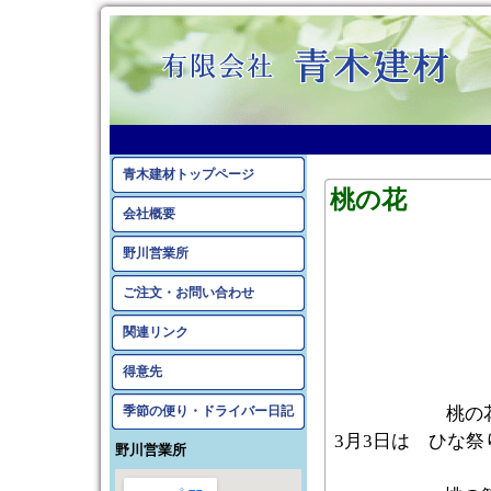
2009年2月のアーカイ
青木建材トップページ
桃の花
会社概要
野川営業所
ご注文・お問い合わせ
関連リンク
得意先
季節の便り・ドライバー日記
桃の
3月3日は ひな
野川営業所