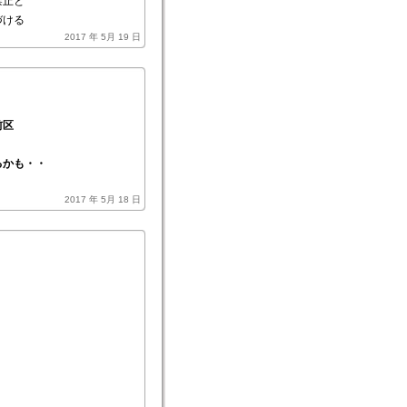
禁止と
づける
2017 年 5月 19 日
前区
るかも・・
2017 年 5月 18 日