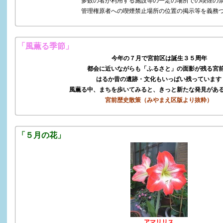
多数の者が利用する施設等の一定の場所での喫煙の
管理権原者への喫煙禁止場所の位置の掲示等を義務
「風薫る季節」
今年の７月で宮前区は誕生３５周年
都会に近いながらも「ふるさと」の面影が残る宮
はるか昔の遺跡・文化もいっぱい残っています
風薫る中、まちを歩いてみると、きっと新たな発見があ
宮前歴史散策（みやまえ区版より抜粋）
「５月の花」
アマリリス