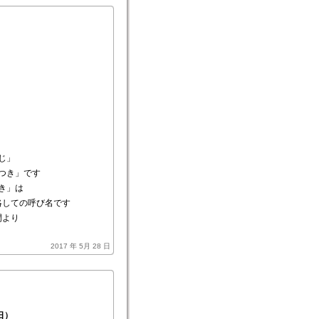
じ」
つき」です
き」は
略しての呼び名です
間より
2017 年 5月 28 日
日）