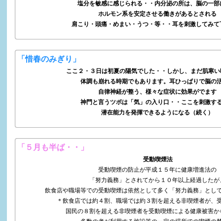
塩分を敏感に感じられる・・内分泌の所は、脳の一部
ホルモン系を安定させる働きがあるとされる
肩こり・頭痛・めまい・うつ・等・・耳を刺激してみて
「惜春のみぎり」
ここ２・３日は初夏の陽気でした・・しかし、まだ肌寒い
体調も崩れる時期でもあります。耳ひっぱりで脳の
自律神経が整う、様々な症状に効果がでます
神門と言うツボは「気」の入り口・・ここを刺激す
潜在能力を発揮できるようになる（続く）
「５月も半ば・・」
受動喫煙法
受動喫煙の防止が平成１５年に健康増進法の
「努力義務」とされてから１０年以上経過したが
飲食店や職場等での受動喫煙は依然として多く「努力義務」とし
＊飲食店では約４割、職場では約３割を超える非喫煙者が、
国民の８割を超える非喫煙者を受動喫煙による健康被害か