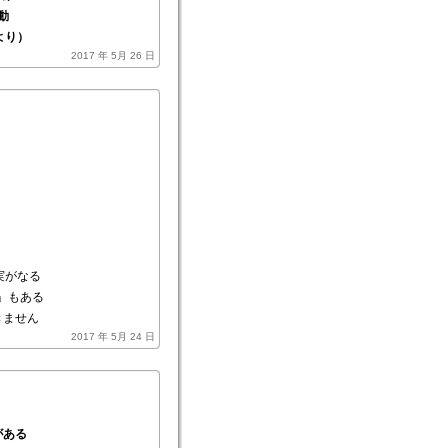
動
より）
2017 年 5月 26 日
実がなる
)」もある
きません
2017 年 5月 24 日
がある