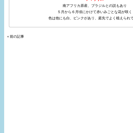
南アフリカ原産、ブラジルとの説もあり
５月から６月頃にかけて赤いみごとな花が咲く
色は他にも白、ピンクがあリ、庭先でよく植えられ
« 前の記事