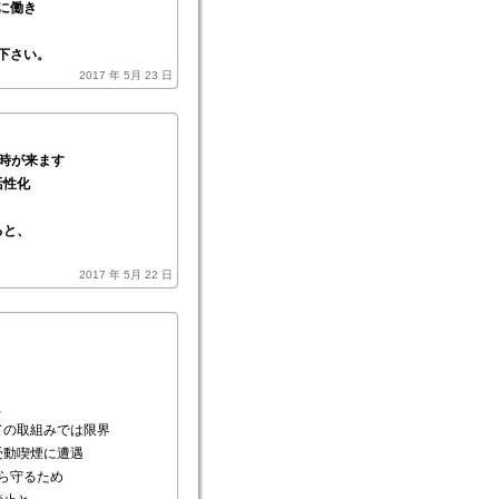
に働き
下さい。
2017 年 5月 23 日
時が来ます
活性化
ると、
2017 年 5月 22 日
、
ての取組みでは限界
受動喫煙に遭遇
ら守るため