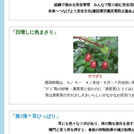
組織で進める安全管理 みんなで取り組む安全活
未来へつなげよう安全文化(建設業労働災害防止協会
「日増しに色まさり」
ナツグミ
開花時期は、４／ ５～ ４／末頃・６月～７月頃赤い
”グミ”鳥の好物 ・夏茱萸と似たのに「唐茱萸(とうぐみ
実は唐茱萸の方が少し大きいらしいがなかなか区別つ
「第2弾＊耳ひっぱり」
耳にも色々なツボがあり、体の熱を放出を促す
噴門と言う所を押すと、食欲の抑制効果や減少効果