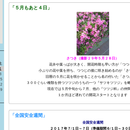
「５月もあと４日」
さつき（撮影２９年５月２８日）
土
花弁や葉っぱが大きく、開花時期も早い方が「つつ
1
小ぶりの花や葉を持ち、つつじの後に咲き始めるのが「さ
8
旧暦の５月に花を咲かせることから名の付いた「さつ
15
３００ぐらい種類を持つツツジのうちの一つ『サツキツツジ』を
22
現在では５月中旬から７月、他の『ツツジ科』の仲
29
１か月ほど遅れての開花スタートとなります
「全国安全週間」
全国安全週間
２０１７年７/１日～７日（準備期間６/１日～３０