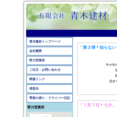
2019年7月のアーカイ
青木建材トップページ
「第３弾＊知らない
会社概要
野川営業所
牛や羊
ご注文・お問い合わせ
関連リンク
流水
得意先
季節の便り・ドライバー日記
「７月７日＊七夕」
野川営業所