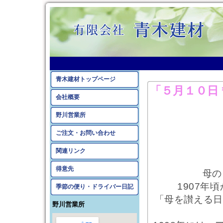
2026年5月10日のアー
青木建材トップページ
「５月１０日
会社概要
野川営業所
ご注文・お問い合わせ
関連リンク
得意先
母の
1907年
季節の便り・ドライバー日記
「母を讃える日
野川営業所