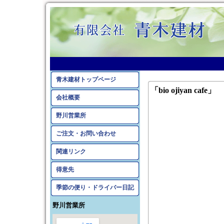
青木建材トップページ
「bio ojiyan cafe」
会社概要
野川営業所
ご注文・お問い合わせ
関連リンク
得意先
季節の便り・ドライバー日記
野川営業所