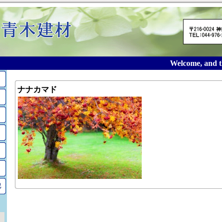
Welcome, and th
ナナカマド
記