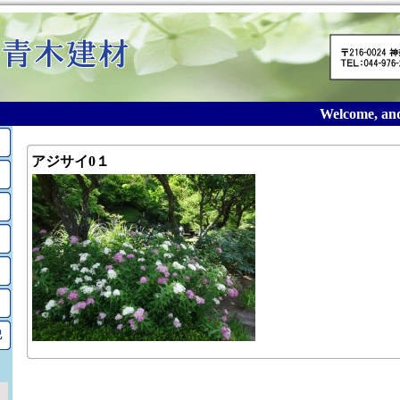
Welcome, and t
アジサイ0１
記