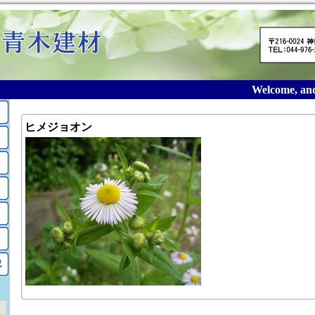
Welcome, and t
ヒメジョオン
記