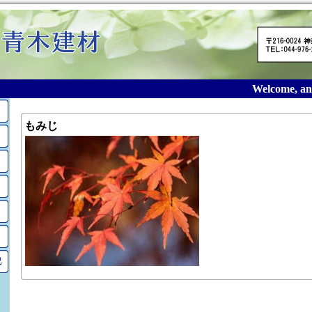
Welcome, and 
もみじ
記