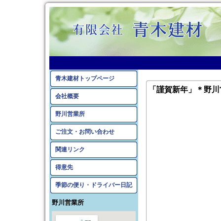
2013年1月のアーカイ
青木建材トップページ
「謹賀新年」＊野川
会社概要
野川営業所
ご注文・お問い合わせ
関連リンク
得意先
季節の便り・ドライバー日記
野川営業所