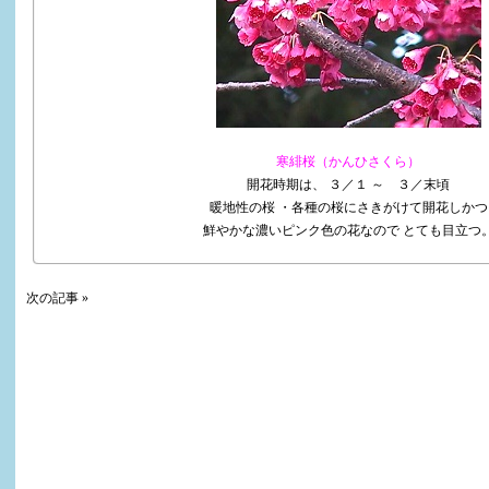
寒緋桜（かんひさくら）
開花時期は、 ３／１ ～ ３／末頃
暖地性の桜 ・各種の桜にさきがけて開花しかつ
鮮やかな濃いピンク色の花なので とても目立つ
次の記事 »