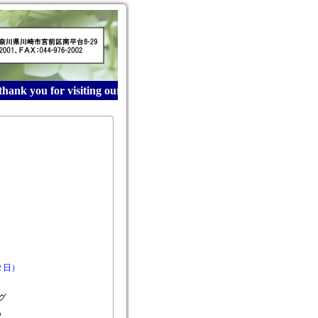
ank you for visiting our website! 産業廃棄物収集運搬は青
２日）
グ
も