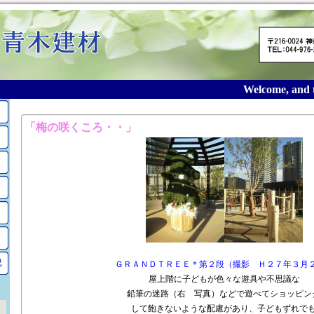
Welcome, and th
2015年3月のアーカイブ
「梅の咲くころ・・」
記
ＧＲＡＮＤＴＲＥＥ
＊第２段（撮影　Ｈ２７年３月
屋上階に子どもが色々な遊具や不思議な
鉛筆の迷路（右 写真）などで遊べてショッピン
して飽きないような配慮があり、子どもずれで