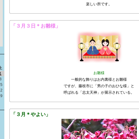
楽しい所です。
「３月３日＊お雛様」
土
お雛様
1
8
一般的な飾りはお内裏様とお雛様
15
ですが、藤枝市に「男の子のおひな様」と
22
呼ばれる「志太天神」が展示されている。
29
「３月＊やよい」