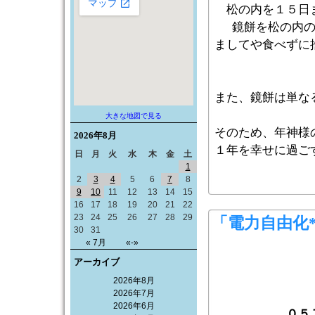
松の内を１５日
鏡餅を松の内
ましてや食べずに
また、鏡餅は単な
大きな地図で見る
そのため、年神様
2026年
8月
１年を幸せに過ご
日
月
火
水
木
金
土
1
2
3
4
5
6
7
8
9
10
11
12
13
14
15
16
17
18
19
20
21
22
23
24
25
26
27
28
29
「電力自由化
30
31
« 7月
«-»
アーカイブ
2026年8月
2026年7月
2026年6月
０５