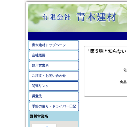
青木建材トップページ
「第５弾＊知らない
会社概要
野川営業所
化
ご注文・お問い合わせ
食品
関連リンク
得意先
季節の便り・ドライバー日記
野川営業所