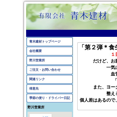
青木建材トップページ
「第２弾＊食
会社概要
１
野川営業所
だけど、お
一気
ご注文・お問い合わせ
血
関連リンク
また、ヨー
得意先
整え
季節の便り・ドライバー日記
個人差はあるので
野川営業所