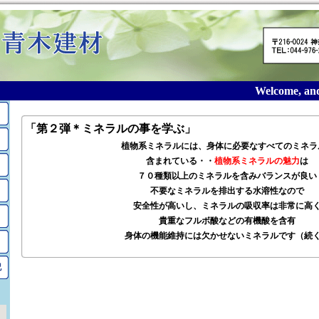
Welcome, and t
「第２弾＊ミネラルの事を学ぶ」
植物系ミネラルには、身体に必要なすべてのミネラ
含まれている・・
植物系ミネラルの魅力
は
７０種類以上のミネラルを含みバランスが良い
不要なミネラルを排出する水溶性なので
安全性が高いし、ミネラルの吸収率は非常に高
貴重なフルボ酸などの有機酸を含有
身体の機能維持には欠かせないミネラルです（続
記