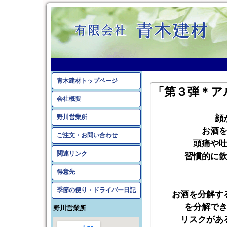
青木建材トップページ
「第３弾＊ア
会社概要
野川営業所
顔
お酒
ご注文・お問い合わせ
頭痛や
関連リンク
習慣的に
得意先
季節の便り・ドライバー日記
お酒を分解す
を分解で
野川営業所
リスクがあ