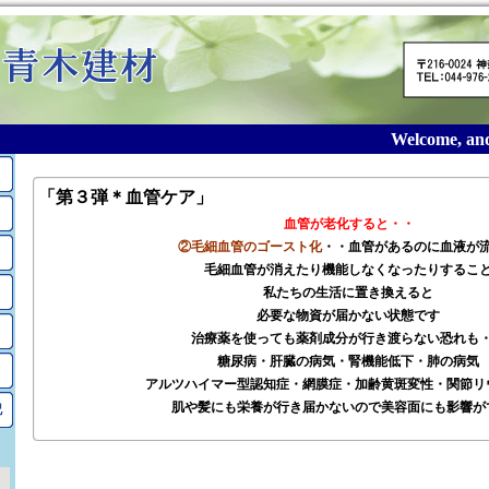
Welcome, and t
「第３弾＊血管ケア」
血管が老化すると・・
②毛細血管のゴースト化
・・血管があるのに血液が
毛細血管が消えたり機能しなくなったりするこ
私たちの生活に置き換えると
必要な物資が届かない状態です
治療薬を使っても薬剤成分が行き渡らない恐れも
糖尿病・肝臓の病気・腎機能低下・肺の病気
アルツハイマー型認知症・網膜症・加齢黄斑変性・関節リ
肌や髪にも栄養が行き届かないので美容面にも影響が
記