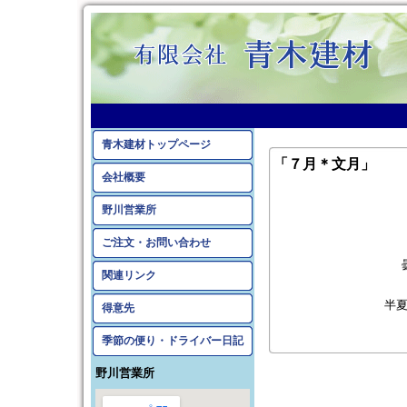
青木建材トップページ
「７月＊文月」
会社概要
野川営業所
ご注文・お問い合わせ
関連リンク
半
得意先
季節の便り・ドライバー日記
野川営業所