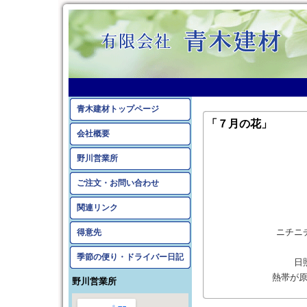
青木建材トップページ
「７月の花」
会社概要
野川営業所
ご注文・お問い合わせ
関連リンク
ニチニ
得意先
季節の便り・ドライバー日記
日
熱帯が
野川営業所