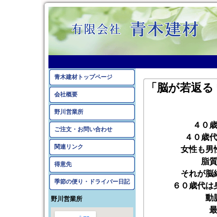
青木建材トップページ
「脳が若返る
会社概要
野川営業所
４０
ご注文・お問い合わせ
４０歳
関連リンク
女性も男
脂
得意先
それが脳
季節の便り・ドライバー日記
６０歳代は
動
野川営業所