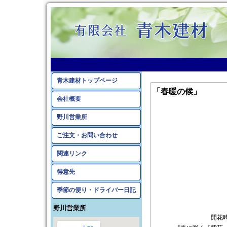
青木建材トップページ
「春暖の候」
会社概要
野川営業所
ご注文・お問い合わせ
関連リンク
得意先
季節の便り・ドライバー日記
野川営業所
開花