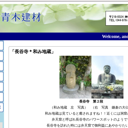
Welcome, and t
「長谷寺＊和み地蔵」
長谷寺 第２段
記
（和み地蔵 左 写真） （右 写真 鎌倉の大
和み地蔵は見ていると癒されますね！！近くには洞窟
弁天窟と呼ばれ長谷寺のパワースポットのようで
長谷寺を訪れた時には弁天窟で御利益にあやかりた