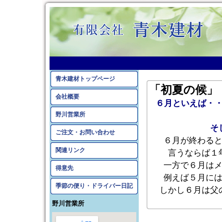
青木建材トップページ
「初夏の候」
会社概要
６月といえば・
野川営業所
そ
ご注文・お問い合わせ
６月が終わる
関連リンク
言うならば１
一方で６月は
得意先
例えば５月に
季節の便り・ドライバー日記
しかし６月は父
野川営業所