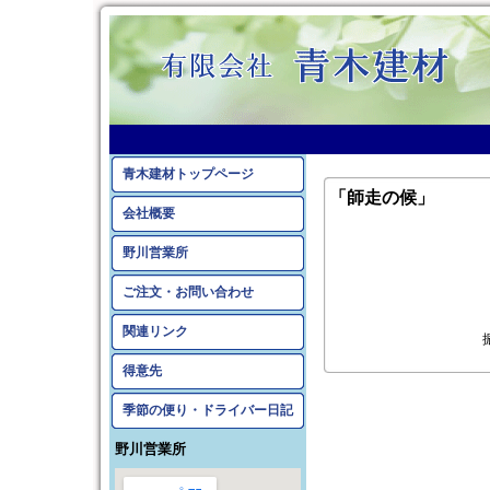
青木建材トップページ
「師走の候」
会社概要
野川営業所
ご注文・お問い合わせ
関連リンク
得意先
季節の便り・ドライバー日記
野川営業所