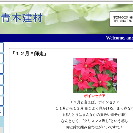
Welcome, and t
「１２月＊師走」
ポインセチア
１２月と言えば、ポインセチア
１１月から１２月頃に よく見かける、まっ赤な
記
（ほんとうはまんなかの黄色い部分が花）
なんとなく ”クリスマス近し”という感じ
赤と緑の組み合わせがいいですね！